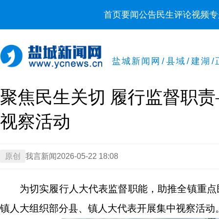
首页
要闻
公告
民生
评论
视频
专
盐城新闻网
/
县域
/
建湖
/
聚焦民生关切 履行监督职
视察活动
原创
我言新闻
2026-05-22 18:08
为切实履行人大代表监督职能，助推全镇重点
镇人大组织部分县、镇人大代表开展集中视察活动