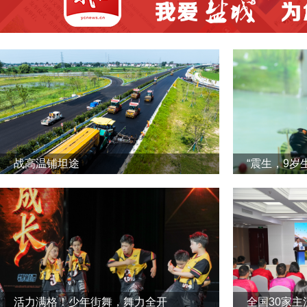
战高温铺坦途
“震生，9岁
活力满格！少年街舞，舞力全开
全国30家