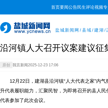
首页
要闻
公告
民生
评论
视频
专
盐城新闻网
/
县域
/
建湖
/
沿河镇人大召开议案建议征
原创
我言新闻
2025-12-23 17:06
12月22日，建湖县沿河镇“人大代表之家”
升代表履职能力，汇聚民智，为即将召开的县人民
代表参加了此次会议。