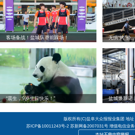
客场备战！盐城队赛前踩场！
无惧“烤”验
“震生，9岁生日快乐！”
版权所有(C)盐阜大众报报业集团 地址：江
苏ICP备10011243号-2
苏新网备2007031号 增值电信业务