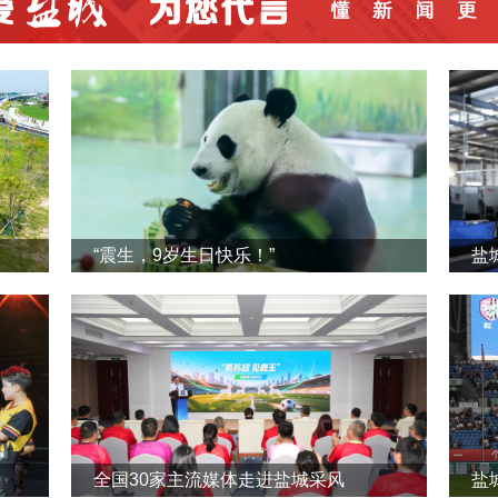
“震生，9岁生日快乐！”
全国30家主流媒体走进盐城采风
盐