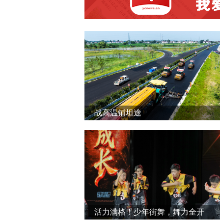
战高温铺坦途
活力满格！少年街舞，舞力全开