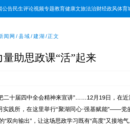
闻
公告
民生
评论
视频
专题
教育
健康
文旅
法治
财经
政风
体育
新闻网
/
县域
/
建湖
/
正文
量助思政课“活”起来
把二十届四中全会精神来宣讲”……12月19日，在
实践所，在这里举行“聚湖同心·强基赋能”——
的“双向输出”，让这场思政学习既有“高度”又接地气