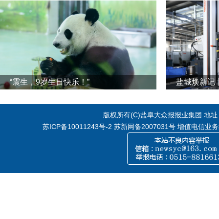
“震生，9岁生日快乐！”
版权所有(C)盐阜大众报报业集团 地址：江
苏ICP备10011243号-2
苏新网备2007031号 增值电信业务