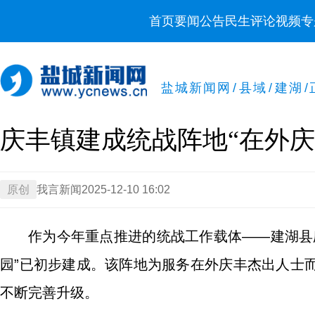
首页
要闻
公告
民生
评论
视频
专
盐城新闻网
/
县域
/
建湖
/
庆丰镇建成统战阵地“在外庆
原创
我言新闻
2025-12-10 16:02
作为今年重点推进的统战工作载体——建湖县
园”已初步建成。该阵地为服务在外庆丰杰出人士
不断完善升级。