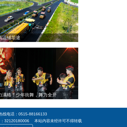
高温铺坦途
力满格！少年街舞，舞力全开
电话：0515-88166133
号：32120180006 本站内容未经许可不得转载