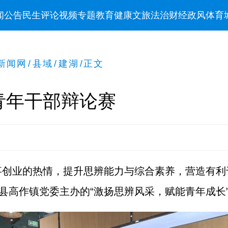
闻
公告
民生
评论
视频
专题
教育
健康
文旅
法治
财经
政风
体育
新闻网
/
县域
/
建湖
/
正文
青年干部辩论赛
事创业的热情，提升思辨能力与综合素养，营造有利
湖县高作镇党委主办的“激扬思辨风采，赋能青年成长