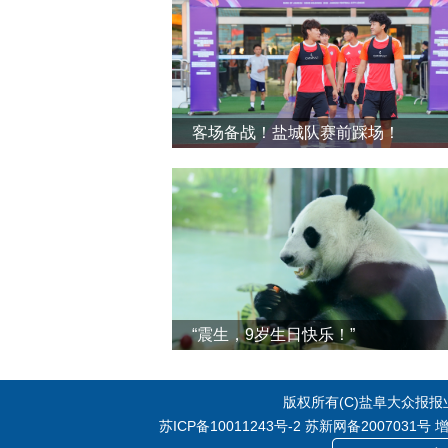
客场备战！盐城队赛前踩场！
“震生，9岁生日快乐！”
版权所有(C)盐阜大众报报业集
苏ICP备10011243号-2
苏新网备2007031号