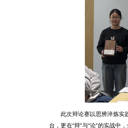
此次辩论赛以思辨淬炼实
台，更在“辩”与“论”的实战