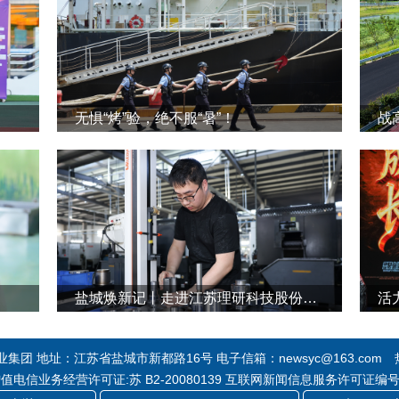
无惧“烤”验，绝不服“暑”！
战
盐城焕新记丨走进江苏理研科技股份有限公司
活
团 地址：江苏省盐城市新都路16号 电子信箱：newsyc@163.com 热线
 增值电信业务经营许可证:苏 B2-20080139 互联网新闻信息服务许可证编