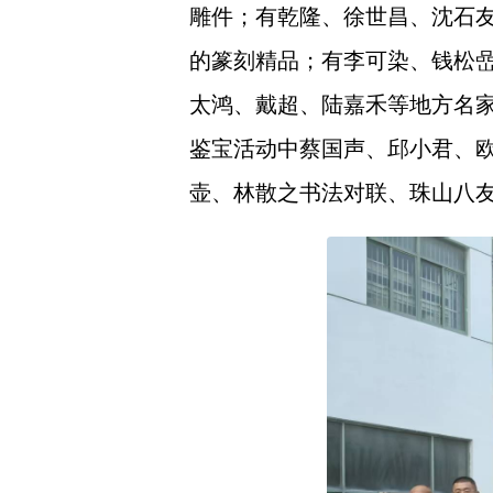
雕件；有乾隆、徐世昌、沈石
的篆刻精品；有李可染、钱松
太鸿、戴超、陆嘉禾等地方名
鉴宝活动中蔡国声、邱小君、
壶、林散之书法对联、珠山八