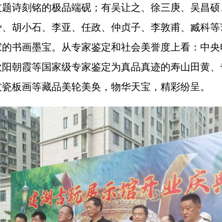
友题诗刻铭的极品端砚；有吴让之、徐三庚、吴昌硕
嵒、胡小石、李亚、任政、仲贞子、李敦甫、臧科等
家的书画墨宝。从专家鉴定和社会美誉度上看：中央
欧阳朝霞等国家级专家鉴定为真品真迹的寿山田黄、
友瓷板画等藏品美轮美奂，物华天宝，精彩纷呈。