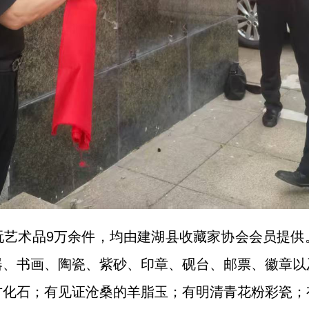
玩艺术品9万余件，均由建湖县收藏家协会会员提供
器、书画、陶瓷、紫砂、印章、砚台、邮票、徽章以
古化石；有见证沧桑的羊脂玉；有明清青花粉彩瓷；