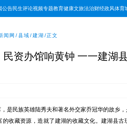
闻
公告
民生
评论
视频
专题
教育
健康
文旅
法治
财经
政风
体育
新闻网
/
县域
/
建湖
/
正文
，民资办馆响黄钟 一一建湖
萃，是民族英雄陆秀夫和著名外交家乔冠华的故乡，
富的收藏资源，造就了建湖的收藏文化。建湖县古