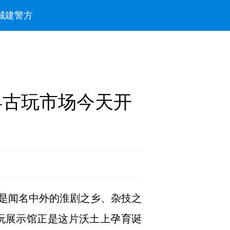
城建
警方
县古玩市场今天开
是闻名中外的淮剧之乡、杂技之
玩展示馆正是这片沃土上孕育诞