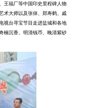
、王福厂等中国印史里程碑人物
艺术大师以及张倬、郑寿鹤、戚
电视台寻宝节目走进盐城和各地
奇楠沉香、明清钱币、晚清紫砂