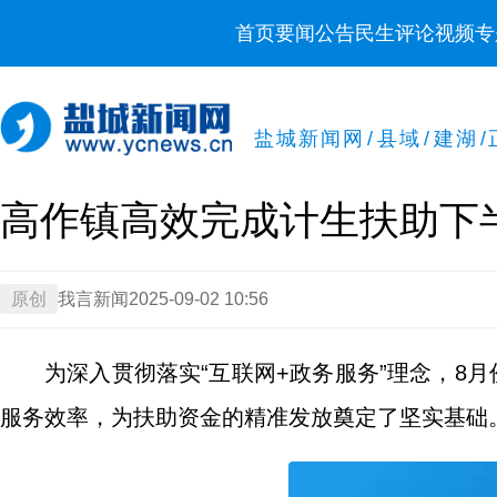
首页
要闻
公告
民生
评论
视频
专
盐城新闻网
/
县域
/
建湖
/
高作镇高效完成计生扶助下
原创
我言新闻
2025-09-02 10:56
为深入贯彻落实“互联网+政务服务”理念，8
服务效率，为扶助资金的精准发放奠定了坚实基础