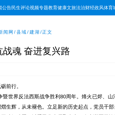
闻
公告
民生
评论
视频
专题
教育
健康
文旅
法治
财经
政风
体育
新闻网
/
县域
/
建湖
/
正文
战魂 奋进复兴路
砥砺前行。
战争暨世界反法西斯战争胜利80周年。烽火已烬、
熠熠生辉，从未褪色。立足新的历史起点，党员干部