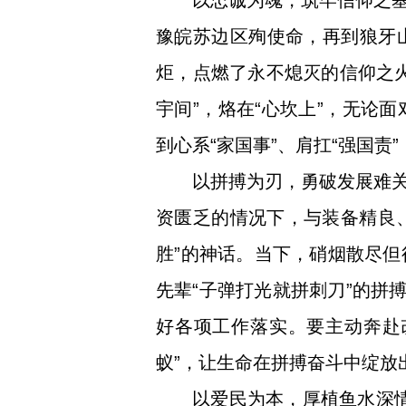
以忠诚为魂，筑牢信仰之
豫皖苏边区殉使命，再到狼牙
炬，点燃了永不熄灭的信仰之
宇间”，烙在“心坎上”，无论
到心系“家国事”、肩扛“强国责
以拼搏为刃，勇破发展难
资匮乏的情况下，与装备精良、
胜”的神话。当下，硝烟散尽
先辈“子弹打光就拼刺刀”的拼
好各项工作落实。要主动奔赴
蚁”，让生命在拼搏奋斗中绽放出
以爱民为本，厚植鱼水深