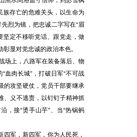
山黑水间浴血守信仰，到彭雪枫
民族存亡的危难关头，以生命为
先烈为镜，把忠诚二字写在“眉
。要坚定不移听党话、跟党走，做
行动彰显对党忠诚的政治本色。
战场上，八路军在装备落后、物
“血肉长城”，打破日军“不可战
级的攻坚硬仗，党员干部要继承
避难、义不逃责，以钉钉子精神抓
，接“烫手山芋”、当“热锅蚂
新四军，新四军，你为人民死，