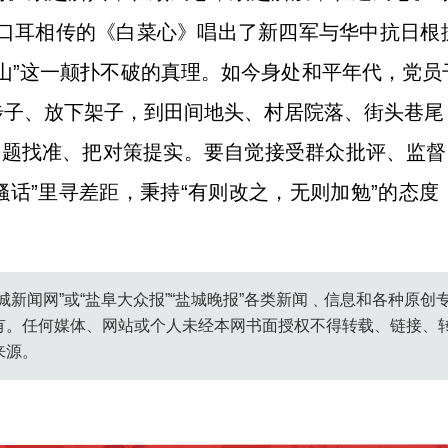
首口耳相传的《白菜心》唱出了新四军与华中抗日根
山”这一颠扑不破的真理。如今身处和平年代，党
步子、放下架子，到田间地头、村居院落、街头巷尾
问题找准、把对策提实。要自觉接受群众批评、监督
牢骚话”里寻差距，秉持“有则改之，无则加勉”的态
城新闻网”或“盐阜大众报”“盐城晚报”各类新闻﹑信息和各种原
有。任何媒体、网站或个人未经本网书面授权不得转载、链接、
来源。