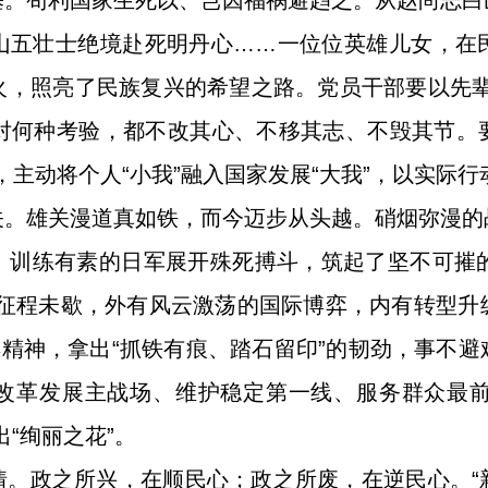
基。苟利国家生死以、岂因福祸避趋之。从赵尚志白
山五壮士绝境赴死明丹心……一位位英雄儿女，在
火，照亮了民族复兴的希望之路。党员干部要以先辈
面对何种考验，都不改其心、不移其志、不毁其节
”，主动将个人“小我”融入国家发展“大我”，以实际
关。雄关漫道真如铁，而今迈步从头越。硝烟弥漫的
训练有素的日军展开殊死搏斗，筑起了坚不可摧的
但征程未歇，外有风云激荡的国际博弈，内有转型升
搏精神，拿出“抓铁有痕、踏石留印”的韧劲，事不
改革发展主战场、维护稳定第一线、服务群众最前沿
“绚丽之花”。
情。政之所兴，在顺民心；政之所废，在逆民心。“