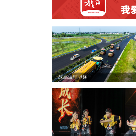
战高温铺坦途