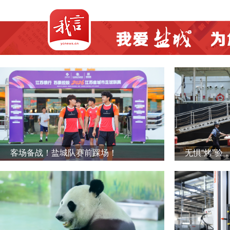
客场备战！盐城队赛前踩场！
无惧“烤”验