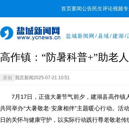
首页
要闻
公告
民生
评论
视频
专
盐城新闻网
/
县域
/
建湖
/
高作镇：“防暑科普+”助老
原创
我言新闻
2025-07-21 10:51
7月17日，正值大暑节气前夕，建湖县高作
共同举办“大暑敬老·安康相伴”主题暖心行动。
日的关怀与健康守护，以实际行动践行尊老敬老传