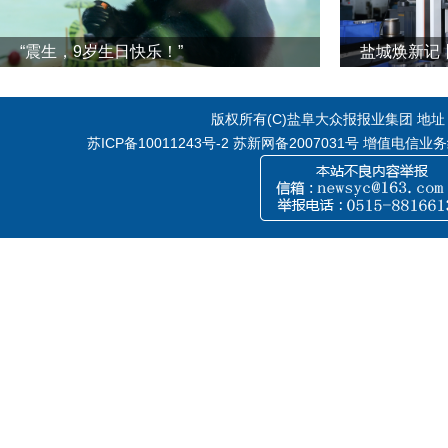
“震生，9岁生日快乐！”
版权所有(C)盐阜大众报报业集团 地址：江
苏ICP备10011243号-2
苏新网备2007031号 增值电信业务