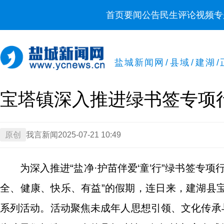
首页
要闻
公告
民生
评论
视频
专
盐城新闻网
/
县域
/
建湖
/
宝塔镇深入推进绿书签专项
原创
我言新闻
2025-07-21 10:49
为深入推进“盐净·护苗伴爱‘童’行”绿书签专
全、健康、快乐、有益”的假期，连日来，建湖县
系列活动。活动聚焦未成年人思想引领、文化传承