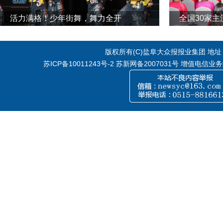
活力满格！少年街舞，舞力全开
全国30家
版权所有(C)盐阜大众报报业集团 地址：江
苏ICP备10011243号-2
苏新网备2007031号 增值电信业务