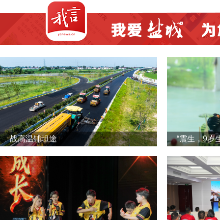
战高温铺坦途
“震生，9岁