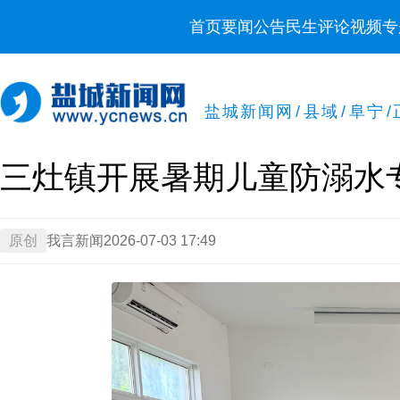
首页
要闻
公告
民生
评论
视频
专
盐城新闻网
/
县域
/
阜宁
/
三灶镇开展暑期儿童防溺水
原创
我言新闻
2026-07-03 17:49