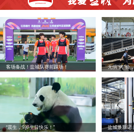
客场备战！盐城队赛前踩场！
无惧“烤”验
“震生，9岁生日快乐！”