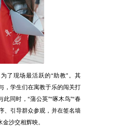
为了现场最活跃的“助教”。其
参与，学生们在寓教于乐的闯关打
同时，“蒲公英”“啄木鸟”“春
秩序、引导群众参观，并在签名墙
水金沙交相辉映。