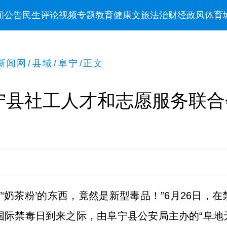
闻
公告
民生
评论
视频
专题
教育
健康
文旅
法治
财经
政风
体育
新闻网
/
县域
/
阜宁
/
正文
宁县社工人才和志愿服务联合
’‘奶茶粉’的东西，竟然是新型毒品！”6月26日
国际禁毒日到来之际，由阜宁县公安局主办的“阜