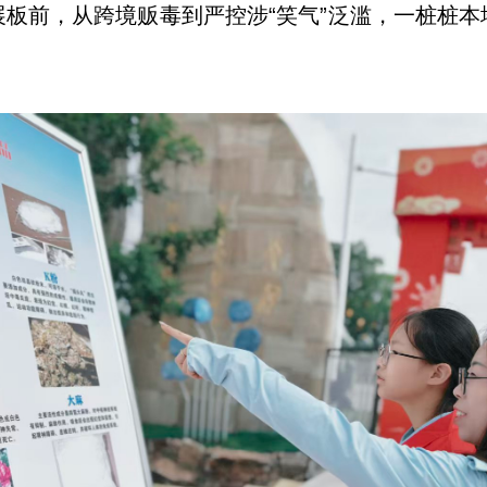
板前，从跨境贩毒到严控涉“笑气”泛滥，一桩桩