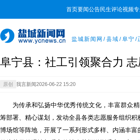
首页
要闻
公告
民生
评论
视频
专
盐城新闻网
/
县域
/
阜宁
/
阜宁县：社工引领聚合力 
原创
我言新闻
2026-06-22 15:20
为传承和弘扬中华优秀传统文化，丰富群众精
筹部署、精心谋划，发动全县各类志愿服务组织积
博场馆等阵地，开展了一系列形式多样、内涵丰富