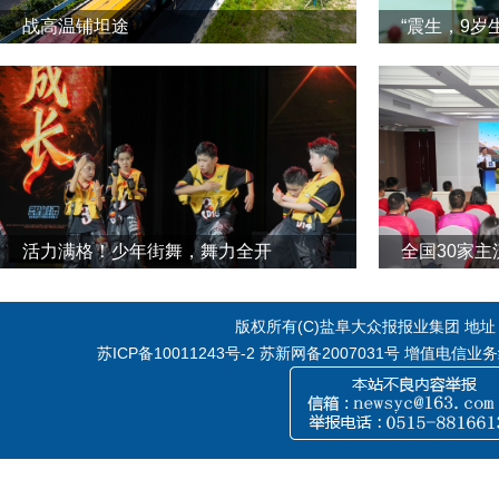
战高温铺坦途
“震生，9岁
活力满格！少年街舞，舞力全开
全国30家
版权所有(C)盐阜大众报报业集团 地址：江
苏ICP备10011243号-2
苏新网备2007031号 增值电信业务