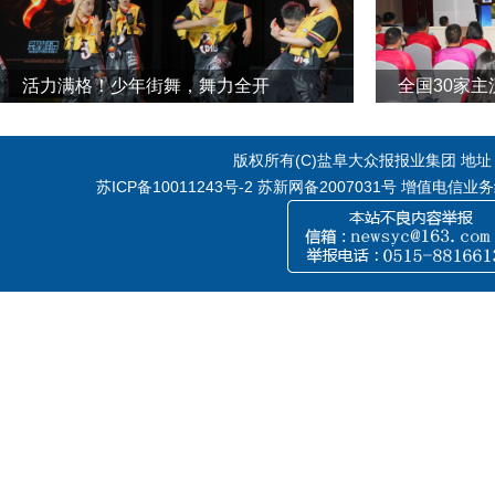
活力满格！少年街舞，舞力全开
全国30家
版权所有(C)盐阜大众报报业集团 地址：江
苏ICP备10011243号-2
苏新网备2007031号 增值电信业务