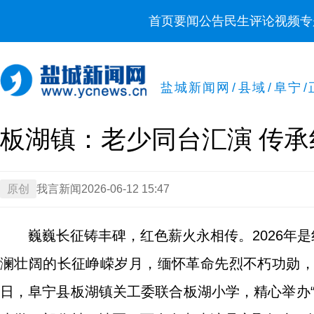
首页
要闻
公告
民生
评论
视频
专
盐城新闻网
/
县域
/
阜宁
/
板湖镇：老少同台汇演 传
原创
我言新闻
2026-06-12 15:47
巍巍长征铸丰碑，红色薪火永相传。2026年是
澜壮阔的长征峥嵘岁月，缅怀革命先烈不朽功勋
日，阜宁县板湖镇关工委联合板湖小学，精心举办