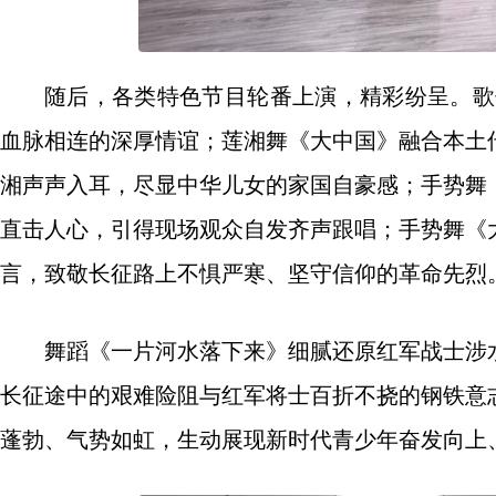
随后，各类特色节目轮番上演，精彩纷呈。歌
血脉相连的深厚情谊；莲湘舞《大中国》融合本土
湘声声入耳，尽显中华儿女的家国自豪感；手势舞
直击人心，引得现场观众自发齐声跟唱；手势舞《
言，致敬长征路上不惧严寒、坚守信仰的革命先烈
舞蹈《一片河水落下来》细腻还原红军战士涉
长征途中的艰难险阻与红军将士百折不挠的钢铁意
蓬勃、气势如虹，生动展现新时代青少年奋发向上