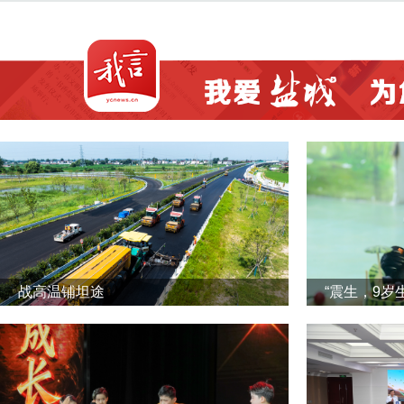
战高温铺坦途
“震生，9岁