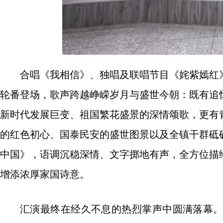
合唱《我相信》、独唱及联唱节目《姹紫嫣红
轮番登场，歌声跨越峥嵘岁月与盛世今朝：既有追
新时代发展巨变、祖国繁花盛景的深情颂歌，更有
的红色初心、国泰民安的盛世图景以及全镇干群砥
中国》，语调沉稳深情、文字掷地有声，全方位描
增添浓厚家国诗意。
汇演最终在经久不息的热烈掌声中圆满落幕