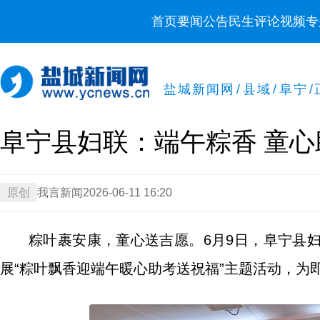
首页
要闻
公告
民生
评论
视频
专
盐城新闻网
/
县域
/
阜宁
/
阜宁县妇联：端午粽香 童心
原创
我言新闻
2026-06-11 16:20
粽叶裹安康，童心送吉愿。6月9日，阜宁县
展“粽叶飘香迎端午暖心助考送祝福”主题活动，为