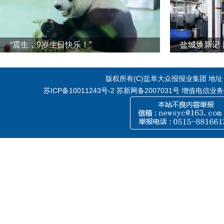
“震生，9岁生日快乐！”
版权所有(C)盐阜大众报报业集团 地址：江
苏ICP备10011243号-2
苏新网备2007031号 增值电信业务