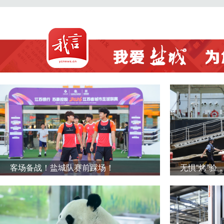
客场备战！盐城队赛前踩场！
无惧“烤”验