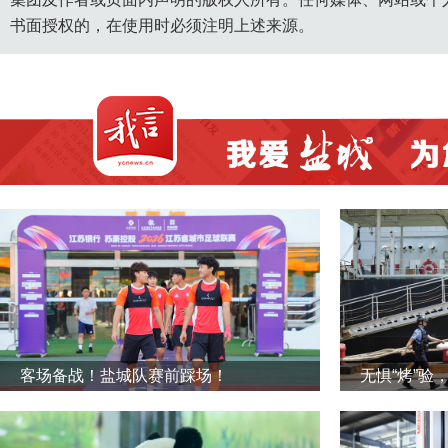
书面授权的，在使用时必须注明上述来源。
客场备战！盐城队赛前踩场！
无惧“烤”验