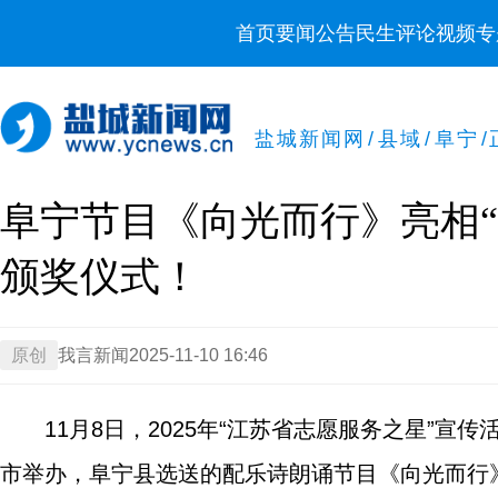
首页
要闻
公告
民生
评论
视频
专
盐城新闻网
/
县域
/
阜宁
/
阜宁节目《向光而行》亮相
颁奖仪式！
原创
我言新闻
2025-11-10 16:46
11月8日，2025年“江苏省志愿服务之星”
市举办，阜宁县选送的配乐诗朗诵节目《向光而行