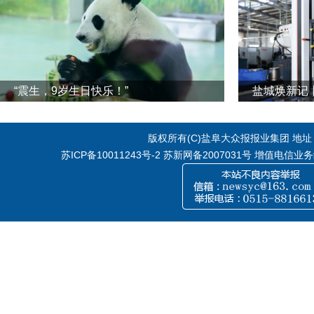
“震生，9岁生日快乐！”
版权所有(C)盐阜大众报报业集团 地址：江
苏ICP备10011243号-2
苏新网备2007031号 增值电信业务