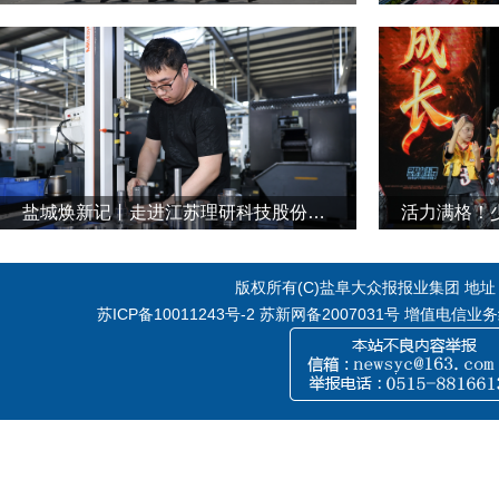
盐城焕新记丨走进江苏理研科技股份有限公司
活力满格！
版权所有(C)盐阜大众报报业集团 地址：江
苏ICP备10011243号-2
苏新网备2007031号 增值电信业务