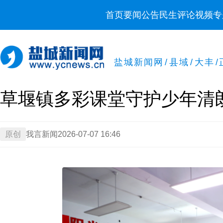
首页
要闻
公告
民生
评论
视频
专
盐城新闻网
/
县域
/
大丰
/
草堰镇多彩课堂守护少年清
原创
我言新闻
2026-07-07 16:46