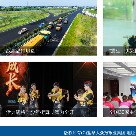
战高温铺坦途
“震生，9岁
活力满格！少年街舞，舞力全开
全国30家
版权所有(C)盐阜大众报报业集团 地址：江