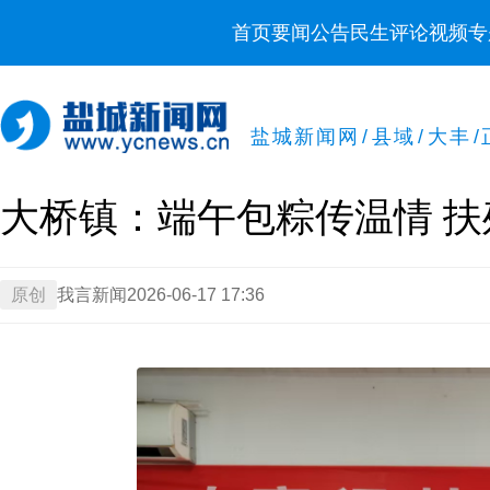
首页
要闻
公告
民生
评论
视频
专
盐城新闻网
/
县域
/
大丰
/
大桥镇：端午包粽传温情 
原创
我言新闻
2026-06-17 17:36