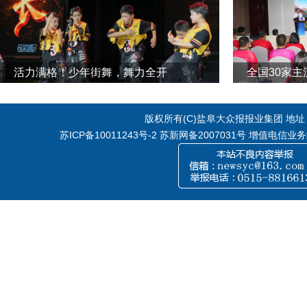
活力满格！少年街舞，舞力全开
全国30家
版权所有(C)盐阜大众报报业集团 地址：江
苏ICP备10011243号-2
苏新网备2007031号 增值电信业务