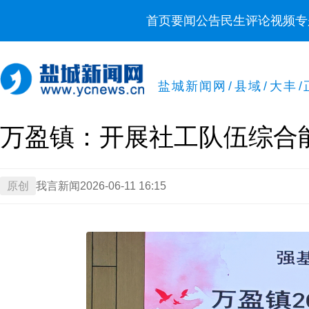
首页
要闻
公告
民生
评论
视频
专
盐城新闻网
/
县域
/
大丰
/
万盈镇：开展社工队伍综合
原创
我言新闻
2026-06-11 16:15