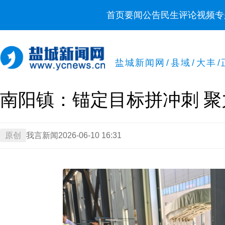
首页
要闻
公告
民生
评论
视频
专
盐城新闻网
/
县域
/
大丰
/
南阳镇：锚定目标拼冲刺 聚
原创
我言新闻
2026-06-10 16:31