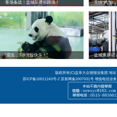
客场备战！盐城队赛前踩场！
无惧“烤”验
“震生，9岁生日快乐！”
版权所有(C)盐阜大众报报业集团 地址：江
苏ICP备10011243号-2
苏新网备2007031号 增值电信业务