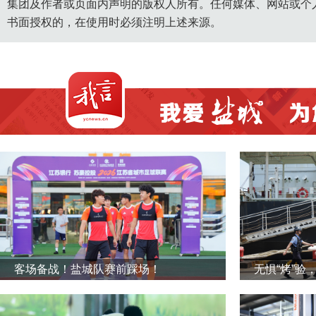
集团及作者或页面内声明的版权人所有。任何媒体、网站或个
书面授权的，在使用时必须注明上述来源。
客场备战！盐城队赛前踩场！
无惧“烤”验