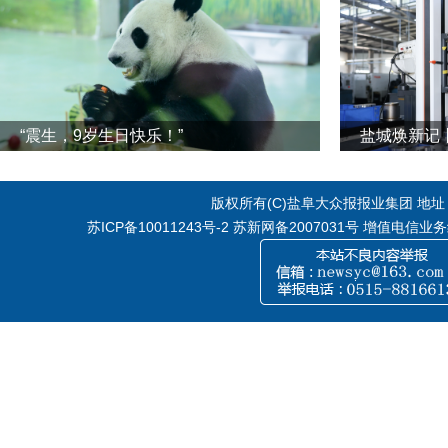
“震生，9岁生日快乐！”
版权所有(C)盐阜大众报报业集团 地址：江
苏ICP备10011243号-2
苏新网备2007031号 增值电信业务