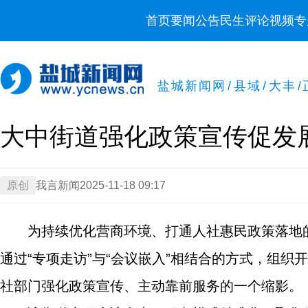
首页
要闻
公告
民生
评论
视频
专
盐城新闻网
/
县域
/
大丰
/
大中街道强化政策宣传促发
原创
我言新闻
2025-11-18 09:17
为持续优化营商环境、打通人社惠民政策落地
通过“专项走访”与“会议嵌入”相结合的方式，组
社部门强化政策宣传、主动靠前服务的一个缩影。