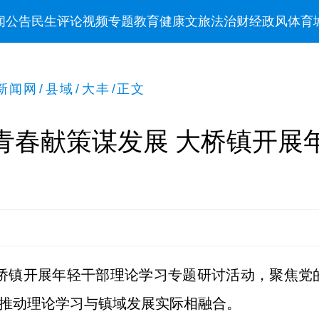
闻
公告
民生
评论
视频
专题
教育
健康
文旅
法治
财经
政风
体育
新闻网
/
县域
/
大丰
/
正文
青春献策谋发展 大桥镇开展
大桥镇开展年轻干部理论学习专题研讨活动，聚焦
，推动理论学习与镇域发展实际相融合。