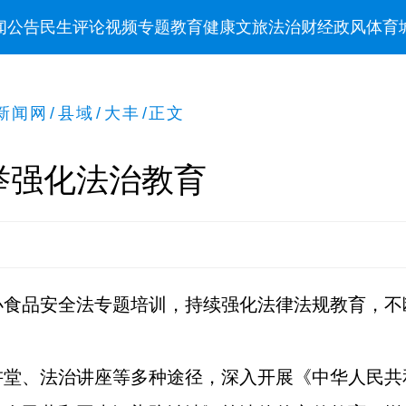
闻
公告
民生
评论
视频
专题
教育
健康
文旅
法治
财经
政风
体育
新闻网
/
县域
/
大丰
/
正文
举强化法治教育
办食品安全法专题培训，持续强化法律法规教育，不
。
讲堂、法治讲座等多种途径，深入开展《中华人民共