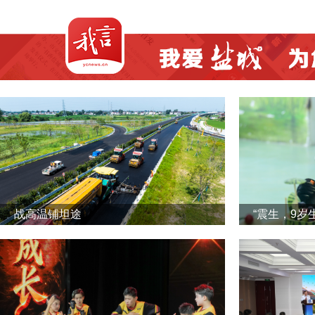
战高温铺坦途
“震生，9岁