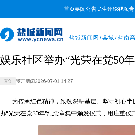
首页
要闻
公告
民生
评论
视频
专
盐城新闻网
/
县域
/
盐南
娱乐社区举办“光荣在党50
原创
我言新闻
2026-07-01 14:27
为传承红色精神，致敬深耕基层、坚守初心半
办“光荣在党50年”纪念章集中颁发仪式，用庄重