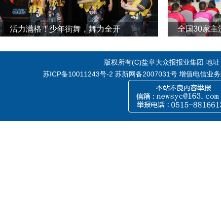
活力满格！少年街舞，舞力全开
全国30家
版权所有(C)盐阜大众报报业集团 地址：江
苏ICP备10011243号-2
苏新网备2007031号 增值电信业务