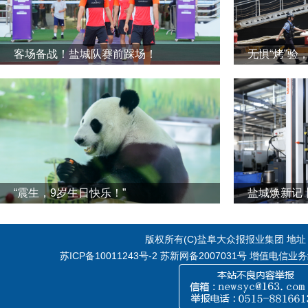
客场备战！盐城队赛前踩场！
无惧“烤”验
“震生，9岁生日快乐！”
版权所有(C)盐阜大众报报业集团 地址：江
苏ICP备10011243号-2
苏新网备2007031号 增值电信业务