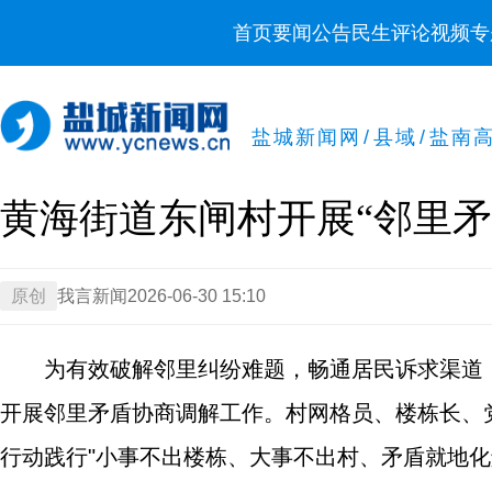
首页
要闻
公告
民生
评论
视频
专
盐城新闻网
/
县域
/
盐南
黄海街道东闸村开展“邻里矛
原创
我言新闻
2026-06-30 15:10
为有效破解邻里纠纷难题，畅通居民诉求渠道
开展邻里矛盾协商调解工作。村网格员、楼栋长、
行动践行"小事不出楼栋、大事不出村、矛盾就地