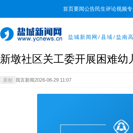
首页
要闻
公告
民生
评论
视频
专
盐城新闻网
/
县域
/
盐南
新墩社区关工委开展困难幼
原创
我言新闻
2026-06-29 11:07