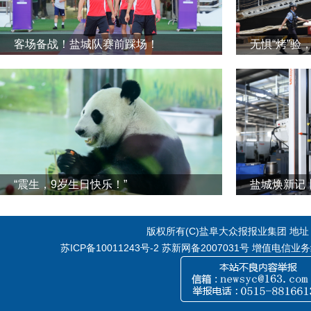
客场备战！盐城队赛前踩场！
无惧“烤”验
“震生，9岁生日快乐！”
版权所有(C)盐阜大众报报业集团 地址：江
苏ICP备10011243号-2
苏新网备2007031号 增值电信业务