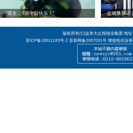
“震生，9岁生日快乐！”
版权所有(C)盐阜大众报报业集团 地址：江
苏ICP备10011243号-2
苏新网备2007031号 增值电信业务