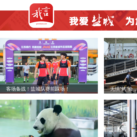
客场备战！盐城队赛前踩场！
无惧“烤”验