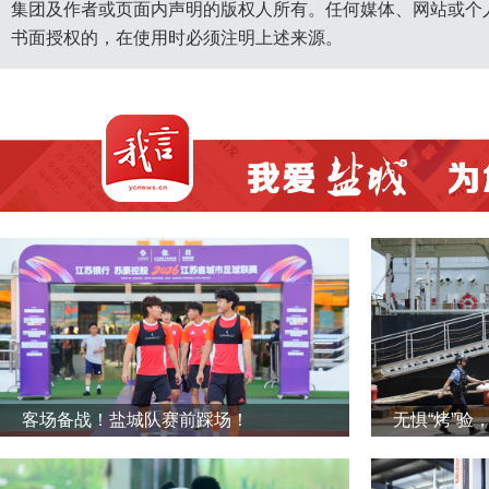
集团及作者或页面内声明的版权人所有。任何媒体、网站或个
书面授权的，在使用时必须注明上述来源。
客场备战！盐城队赛前踩场！
无惧“烤”验