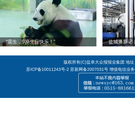
“震生，9岁生日快乐！”
版权所有(C)盐阜大众报报业集团 地址：江
苏ICP备10011243号-2
苏新网备2007031号 增值电信业务