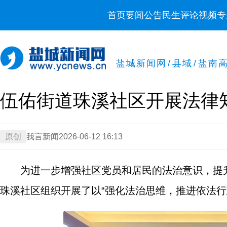
首页
要闻
公告
民生
评论
视频
专
盐城新闻网
/
县域
/
盐南
伍佑街道珠溪社区开展法律
原创
我言新闻
2026-06-12 16:13
为进一步增强社区党员和居民的法治意识，提
珠溪社区组织开展了以“强化法治思维，推进依法行