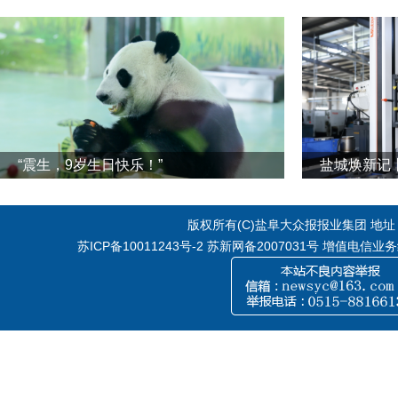
“震生，9岁生日快乐！”
版权所有(C)盐阜大众报报业集团 地址：江
苏ICP备10011243号-2
苏新网备2007031号 增值电信业务