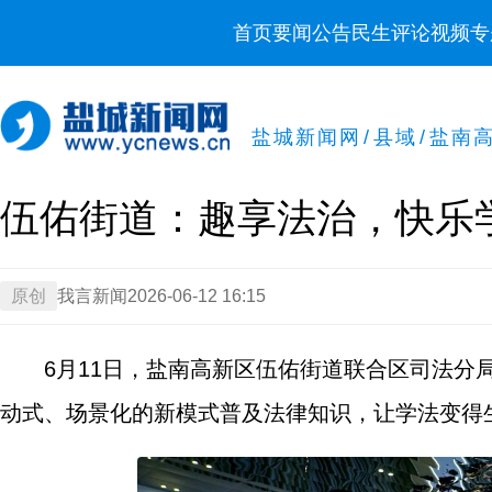
首页
要闻
公告
民生
评论
视频
专
盐城新闻网
/
县域
/
盐南
伍佑街道：趣享法治，快乐
原创
我言新闻
2026-06-12 16:15
6月11日，盐南高新区伍佑街道联合区司法分
动式、场景化的新模式普及法律知识，让学法变得