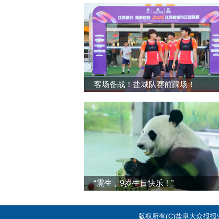
客场备战！盐城队赛前踩场！
“震生，9岁生日快乐！”
版权所有(C)盐阜大众报报业集