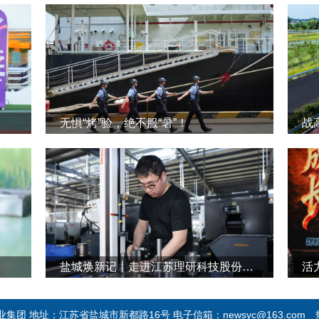
无惧“烤”验，绝不服“暑”！
战
盐城焕新记丨走进江苏理研科技股份有限公司
活
团 地址：江苏省盐城市新都路16号 电子信箱：newsyc@163.com 热线