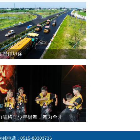
高温铺坦途
力满格！少年街舞，舞力全开
电话：0515-88303736