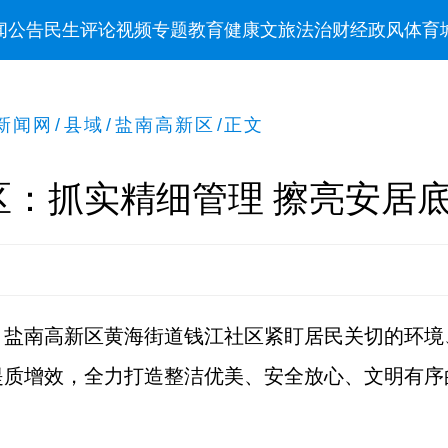
闻
公告
民生
评论
视频
专题
教育
健康
文旅
法治
财经
政风
体育
新闻网
/
县域
/
盐南高新区
/
正文
区：抓实精细管理 擦亮安居
，盐南高新区黄海街道钱江社区紧盯居民关切的环境
提质增效，全力打造整洁优美、安全放心、文明有序