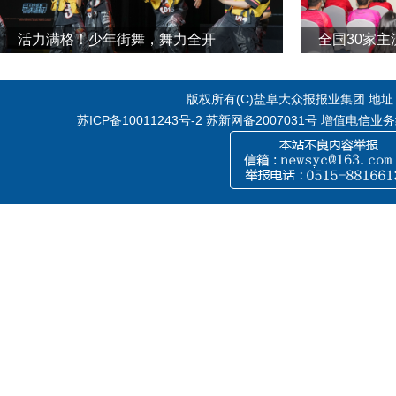
活力满格！少年街舞，舞力全开
全国30家
版权所有(C)盐阜大众报报业集团 地址：江
苏ICP备10011243号-2
苏新网备2007031号 增值电信业务