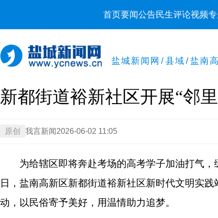
首页
要闻
公告
民生
评论
视频
专
盐城新闻网
/
县域
/
盐南
新都街道裕新社区开展“邻里
原创
我言新闻
2026-06-02 11:05
为给辖区即将奔赴考场的高考学子加油打气，
日，盐南高新区新都街道裕新社区新时代文明实践
动，以民俗寄予美好，用温情助力追梦。