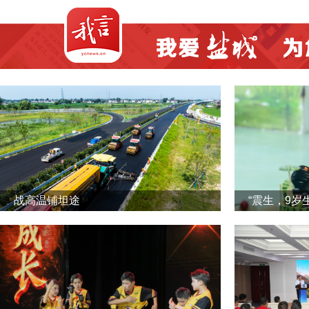
战高温铺坦途
“震生，9岁