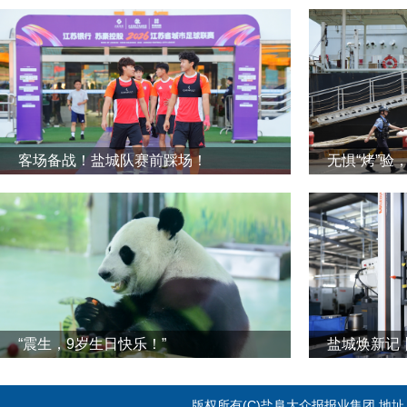
客场备战！盐城队赛前踩场！
无惧“烤”验
“震生，9岁生日快乐！”
版权所有(C)盐阜大众报报业集团 地址：江