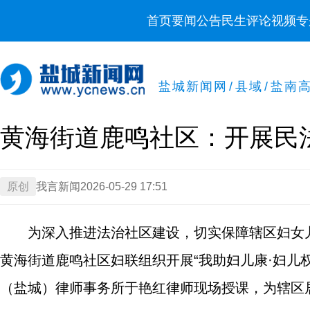
首页
要闻
公告
民生
评论
视频
专
盐城新闻网
/
县域
/
盐南
黄海街道鹿鸣社区：开展民
原创
我言新闻
2026-05-29 17:51
为深入推进法治社区建设，切实保障辖区妇女
黄海街道鹿鸣社区妇联组织开展“我助妇儿康·妇儿
（盐城）律师事务所于艳红律师现场授课，为辖区