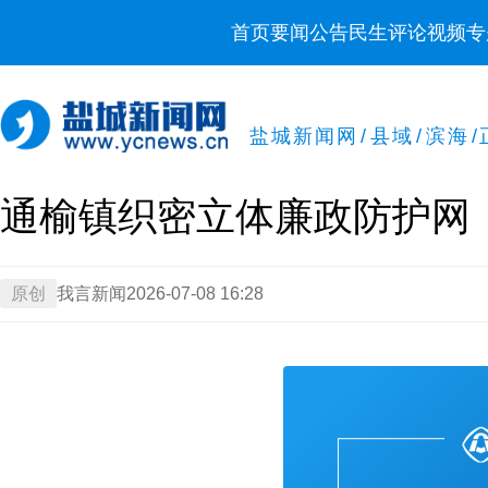
首页
要闻
公告
民生
评论
视频
专
盐城新闻网
/
县域
/
滨海
/
通榆镇织密立体廉政防护网
原创
我言新闻
2026-07-08 16:28