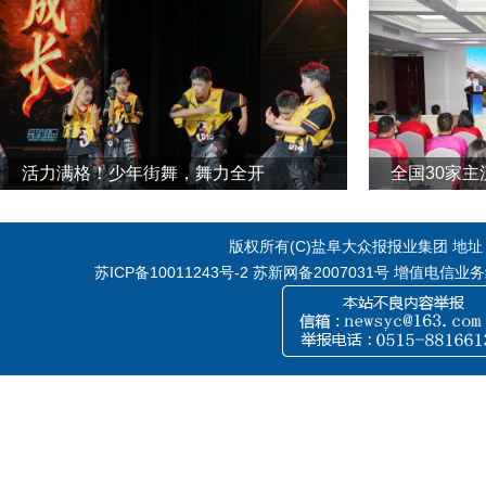
活力满格！少年街舞，舞力全开
全国30家
版权所有(C)盐阜大众报报业集团 地址：江
苏ICP备10011243号-2
苏新网备2007031号 增值电信业务