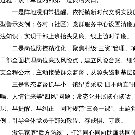
过程，筑牢单位内部第一道廉洁关口。
一是阵地浸润常提醒。依托镇新时代文明实践
型警示案例；各村（社区）党群服务中心设置清廉
法知识，实现干部上班抬头见廉、线上随时学廉。
二是岗位防控精准化。聚焦村级“三资”管理
干部全面梳理岗位廉政风险点，建立风险台账、细
支全程公示，主动接受群众监督，从源头遏制基层
三是常态监督抓早小。镇纪委采取“四不两直
喝、人情往来等“四风”问题；常态化开展谈心谈话
现、早提醒、早纠正。同时规范“三会一课”、主
例，引导全体党员干部知敬畏、存戒惧、守底。
激活家庭“后方防线”，打造同心同向助廉共