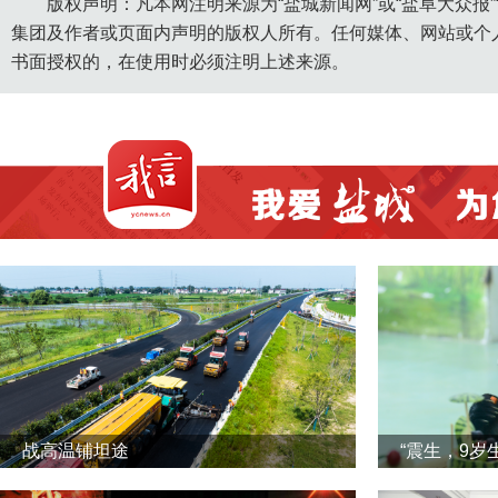
版权声明：凡本网注明来源为“盐城新闻网”或“盐阜大众报
集团及作者或页面内声明的版权人所有。任何媒体、网站或个
书面授权的，在使用时必须注明上述来源。
战高温铺坦途
“震生，9岁