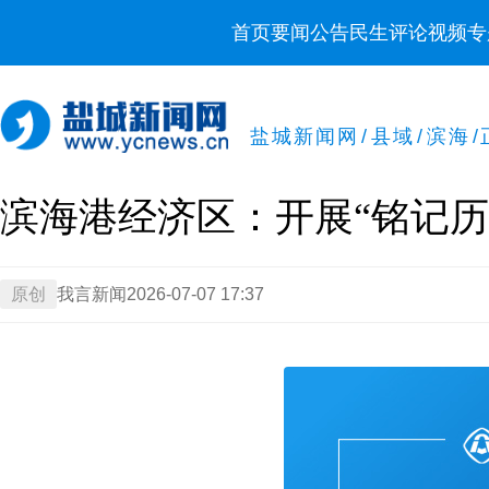
首页
要闻
公告
民生
评论
视频
专
盐城新闻网
/
县域
/
滨海
/
滨海港经济区：开展“铭记历
原创
我言新闻
2026-07-07 17:37