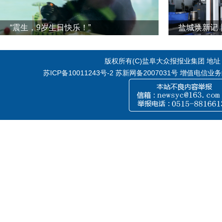
“震生，9岁生日快乐！”
版权所有(C)盐阜大众报报业集团 地址：江
苏ICP备10011243号-2
苏新网备2007031号 增值电信业务