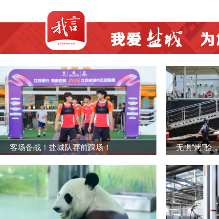
客场备战！盐城队赛前踩场！
无惧“烤”验