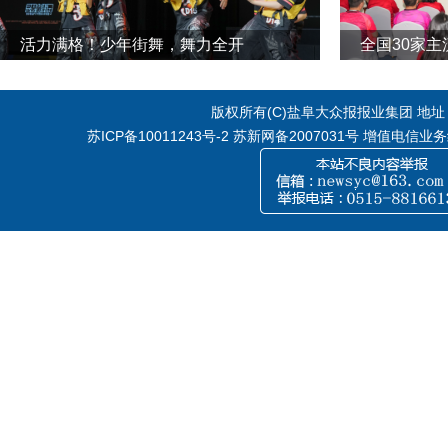
活力满格！少年街舞，舞力全开
全国30家
版权所有(C)盐阜大众报报业集团 地址：江
苏ICP备10011243号-2
苏新网备2007031号 增值电信业务