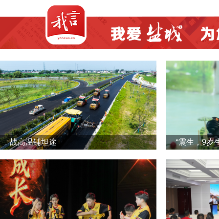
战高温铺坦途
“震生，9岁