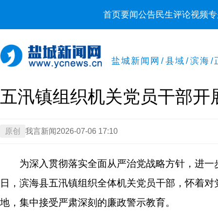
首页
要闻
公告
民生
评论
视频
专
盐城新闻网
/
县域
/
滨海
/
五汛镇组织机关党员干部开
原创
我言新闻
2026-07-06 17:10
为深入贯彻落实全面从严治党战略方针，进一
日，滨海县五汛镇组织全体机关党员干部，怀着对
地，集中接受严肃深刻的廉政警示教育。