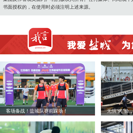
书面授权的，在使用时必须注明上述来源。
客场备战！盐城队赛前踩场！
无惧“烤”验