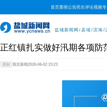
首页
要闻
公告
民生
评论
视频
专
盐城新闻网
/
县域
/
滨海
/
正红镇扎实做好汛期各项防
原创
我言新闻
2026-06-02 15:23