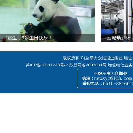
“震生，9岁生日快乐！”
版权所有(C)盐阜大众报报业集团 地址：江
苏ICP备10011243号-2
苏新网备2007031号 增值电信业务