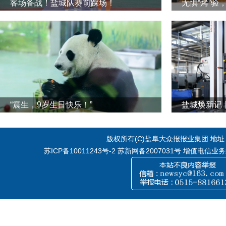
客场备战！盐城队赛前踩场！
无惧“烤”验
“震生，9岁生日快乐！”
版权所有(C)盐阜大众报报业集团 地址：江
苏ICP备10011243号-2
苏新网备2007031号 增值电信业务