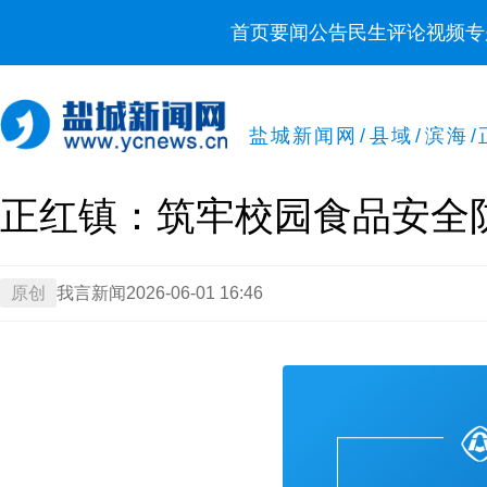
首页
要闻
公告
民生
评论
视频
专
盐城新闻网
/
县域
/
滨海
/
正红镇：筑牢校园食品安全
原创
我言新闻
2026-06-01 16:46