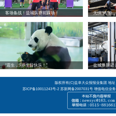
客场备战！盐城队赛前踩场！
无惧“烤”验
“震生，9岁生日快乐！”
版权所有(C)盐阜大众报报业集团 地址：江
苏ICP备10011243号-2
苏新网备2007031号 增值电信业务