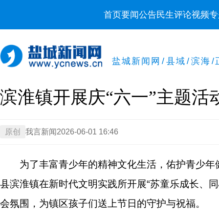
首页
要闻
公告
民生
评论
视频
专
盐城新闻网
/
县域
/
滨海
/
滨淮镇开展庆“六一”主题活
原创
我言新闻
2026-06-01 16:46
为了丰富青少年的精神文化生活，佑护青少年健
县滨淮镇在新时代文明实践所开展“苏童乐成长、
会氛围，为镇区孩子们送上节日的守护与祝福。