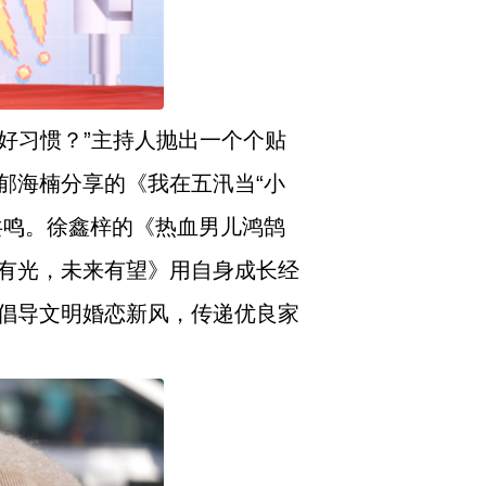
好习惯？”主持人抛出一个个贴
郁海楠分享的《我在五汛当“小
共鸣。徐鑫梓的《热血男儿鸿鹄
有光，未来有望》用自身成长经
倡导文明婚恋新风，传递优良家