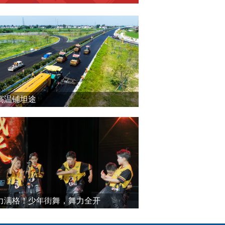
高温铺坦途
力满格！少年街舞，舞力全开