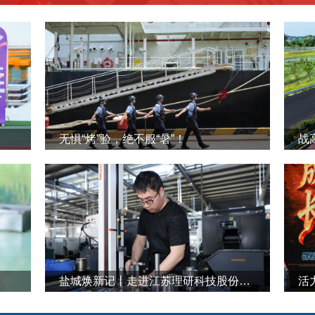
无惧“烤”验，绝不服“暑”！
战
盐城焕新记丨走进江苏理研科技股份有限公司
活