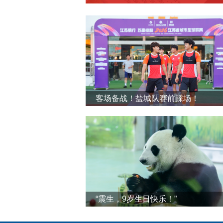
客场备战！盐城队赛前踩场！
“震生，9岁生日快乐！”