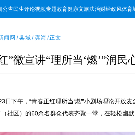
闻
公告
民生
评论
视频
专题
教育
健康
文旅
法治
财经
政风
体育
新闻网
/
县域
/
滨海
/
正文
”微宣讲“理所当‘燃’”润民
23日下午，“青春正红理所当‘燃’”小剧场理论开放
（社区）的60余名群众代表齐聚一堂，在轻松幽默
。