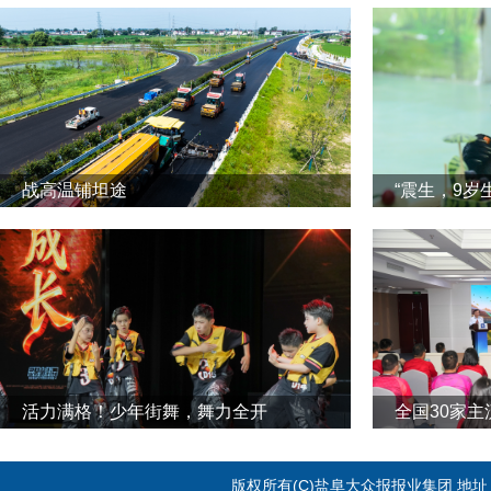
战高温铺坦途
“震生，9岁
活力满格！少年街舞，舞力全开
全国30家
版权所有(C)盐阜大众报报业集团 地址：江