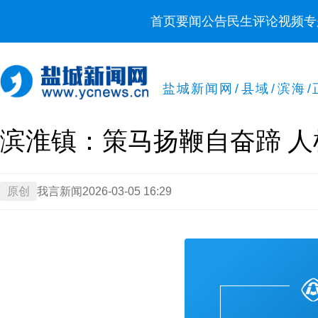
首页
要闻
公告
民生
评论
视频
专
盐城新闻网
/
县域
/
滨海
/
滨淮镇：策马扬鞭自奋蹄 
原创
我言新闻
2026-03-05 16:29