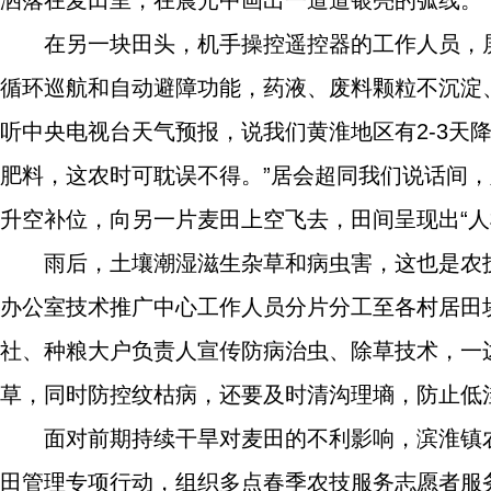
洒落在麦田里，在晨光中画出一道道银亮的弧线。
在另一块田头，机手操控遥控器的工作人员，
循环巡航和自动避障功能，药液、废料颗粒不沉淀、喷
听中央电视台天气预报，说我们黄淮地区有2-3天
肥料，这农时可耽误不得。”居会超同我们说话间
升空补位，向另一片麦田上空飞去，田间呈现出“人
雨后，土壤潮湿滋生杂草和病虫害，这也是农
办公室技术推广中心工作人员分片分工至各村居田
社、种粮大户负责人宣传防病治虫、除草技术，一
草，同时防控纹枯病，还要及时清沟理墒，防止低
面对前期持续干旱对麦田的不利影响，滨淮镇
田管理专项行动，组织多点春季农技服务志愿者服