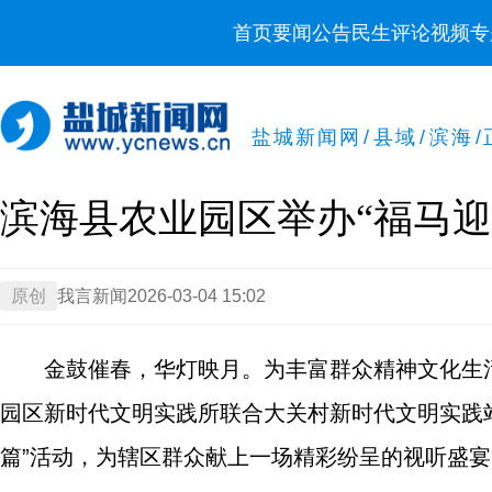
首页
要闻
公告
民生
评论
视频
专
盐城新闻网
/
县域
/
滨海
/
滨海县农业园区举办“福马迎
原创
我言新闻
2026-03-04 15:02
金鼓催春，华灯映月。为丰富群众精神文化生
园区新时代文明实践所联合大关村新时代文明实践
篇”活动，为辖区群众献上一场精彩纷呈的视听盛宴