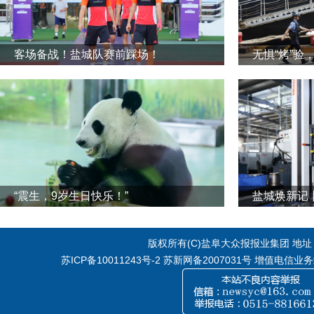
客场备战！盐城队赛前踩场！
无惧“烤”验
“震生，9岁生日快乐！”
版权所有(C)盐阜大众报报业集团 地址：江
苏ICP备10011243号-2
苏新网备2007031号 增值电信业务