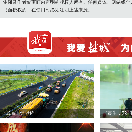
集团及作者或页面内声明的版权人所有。任何媒体、网站或个
书面授权的，在使用时必须注明上述来源。
战高温铺坦途
“震生，9岁