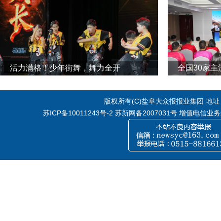
活力满格！少年街舞，舞力全开
全国30家
版权所有(C)盐阜大众报报业集团 地址：江
苏ICP备10011243号-2
苏新网备2007031号 增值电信业务