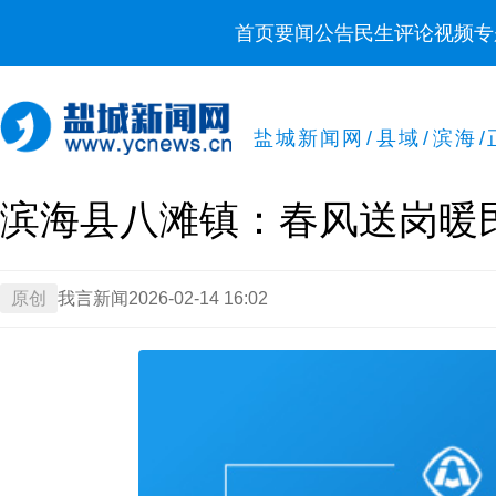
首页
要闻
公告
民生
评论
视频
专
盐城新闻网
/
县域
/
滨海
/
滨海县八滩镇：春风送岗暖
原创
我言新闻
2026-02-14 16:02