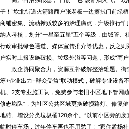
商户自治强根基，“门前三包”焕新烟火气。“
子！”坎北街道火箭路商户张老板一边擦拭门前绿植
商铺密集、流动摊贩较多的治理痛点，升级推行“门
纳入考核，划分“一星至五星”五个等级，由城管
行政审批绿色通道、媒体宣传推介等优惠，反之则列
户实时上报设施破损、垃圾外溢等问题，形成“商户
政企协同聚合力，资源互补破解整治难题。街道
筹+企业出力+群众受益”联动模式，破解专业设备
机、2支专业施工队，免费参与老旧小区地下管网疏
修志愿队”，为社区公共区域更换破损路灯、修复健
地砖、增设分类垃圾桶120余个。“以前小区旁的
临时停车场，过年停车再也不用愁了！”家住孟杨