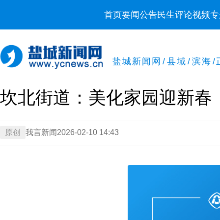
首页
要闻
公告
民生
评论
视频
专
盐城新闻网
/
县域
/
滨海
/
坎北街道：美化家园迎新春
原创
我言新闻
2026-02-10 14:43