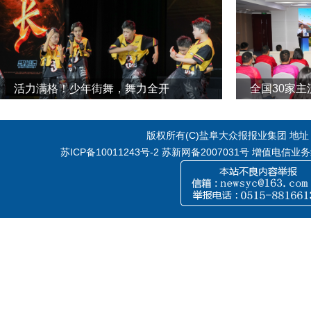
活力满格！少年街舞，舞力全开
全国30家
版权所有(C)盐阜大众报报业集团 地址：江
苏ICP备10011243号-2
苏新网备2007031号 增值电信业务