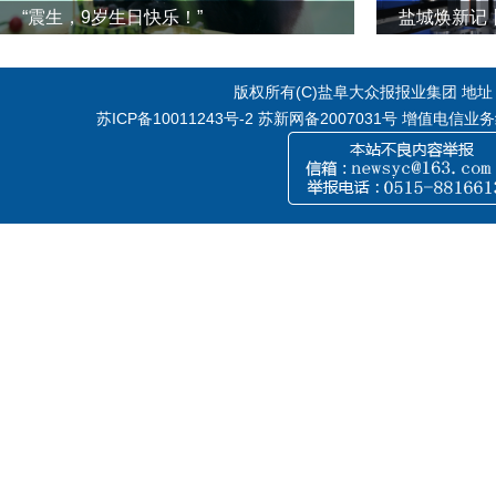
“震生，9岁生日快乐！”
版权所有(C)盐阜大众报报业集团 地址：江
苏ICP备10011243号-2
苏新网备2007031号 增值电信业务