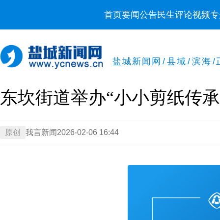
首页
要闻
公告
民生
评论
视频
专
盐城新闻网
/
县域
/
滨海
/
东坎街道举办“小小剪纸传
原创
我言新闻
2026-02-06 16:44