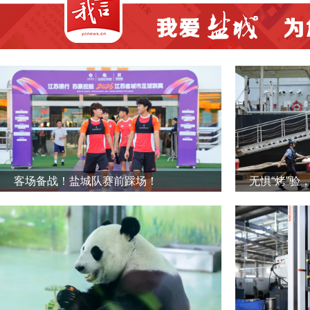
客场备战！盐城队赛前踩场！
无惧“烤”验