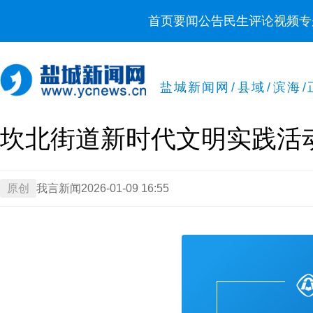
首页
要闻
公告
民生
评论
视频
专
盐城新闻网
/
县域
/
滨海
/
坎北街道新时代文明实践活
原创
我言新闻
2026-01-09 16:55