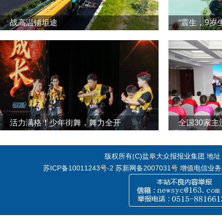
战高温铺坦途
“震生，9岁
活力满格！少年街舞，舞力全开
全国30家
版权所有(C)盐阜大众报报业集团 地址：江
苏ICP备10011243号-2
苏新网备2007031号 增值电信业务