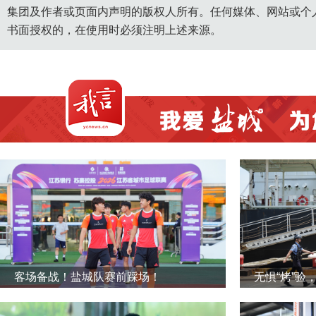
集团及作者或页面内声明的版权人所有。任何媒体、网站或个
书面授权的，在使用时必须注明上述来源。
客场备战！盐城队赛前踩场！
无惧“烤”验