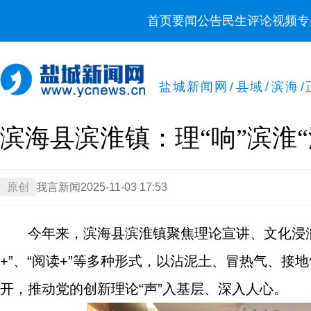
首页
要闻
公告
民生
评论
视频
专
盐城新闻网
/
县域
/
滨海
/
滨海县滨淮镇：理“响”滨淮“
原创
我言新闻
2025-11-03 17:53
今年来，滨海县滨淮镇聚焦理论宣讲、文化浸润和
+”、“阅读+”等多种形式，以沾泥土、冒热气、
开，推动党的创新理论“声”入基层、深入人心。