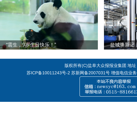
“震生，9岁生日快乐！”
版权所有(C)盐阜大众报报业集团 地址：江
苏ICP备10011243号-2
苏新网备2007031号 增值电信业务