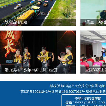
战高温铺坦途
“震生，9岁
活力满格！少年街舞，舞力全开
全国30家
版权所有(C)盐阜大众报报业集团 地址：江
苏ICP备10011243号-2
苏新网备2007031号 增值电信业务