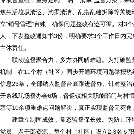
专项督查组，量身定制“一村一清单”监督方案，采
焦生活垃圾清运、沟渠清洁、乱搭乱建拆除等关键环
立“销号管理”台账，确保问题整改有迹可循。对3
人，下发整改通知书3份，明确要求3个工作日内完
主体责任。
联动监督聚合力，多方协同解难题。为打破监督
机制，在11个村（社区）同步开通环境问题举报
信息23条，全部纳入监督台账跟进督办。针对整
开条线现场督办会6场，督促镇相关职能部门与村“
塞等10余项重难点问题解决，真正实现监督无死角
建章立制固成效，常态监督保长效。为防止环
党员、老干部资源，每个村（社区）设立2-3名专