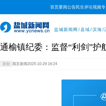
首页
要闻
公告
民生
评论
视频
专
盐城新闻网
/
县域
/
滨海
/
通榆镇纪委：监督“利剑”护
原创
我言新闻
2025-10-29 16:24