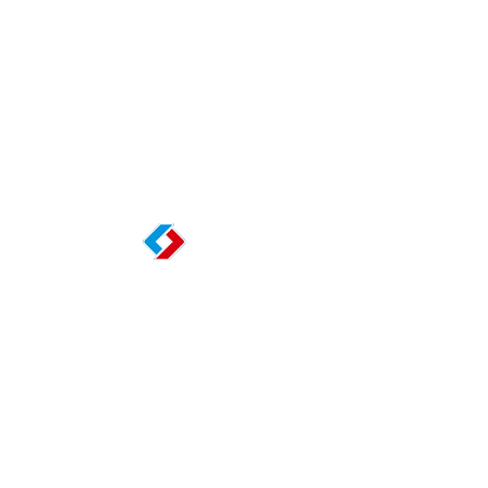
版权所有(C)盐阜大众报报业集团 地址：江苏省盐城市新都路16号 电
子信箱：newsyc@163.com 热线电话：0515-88166133
苏ICP备10011243号-2
苏新网备2007031号 增值电信业务经营许可证:苏
B2-20080139 互联网新闻信息服务许可证编号：32120180006 本站内
容未经许可不得转载