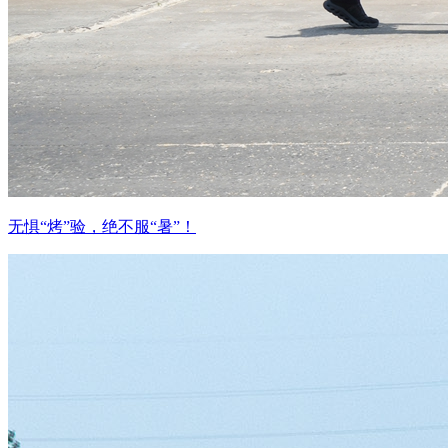
无惧“烤”验，绝不服“暑”！