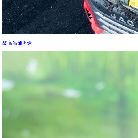
战高温铺坦途