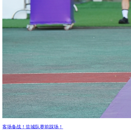
客场备战！盐城队赛前踩场！