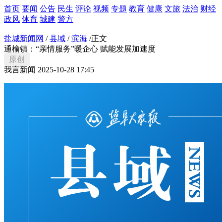
首页
要闻
公告
民生
评论
视频
专题
教育
健康
文旅
法治
财经
政风
体育
城建
警方
盐城新闻网
/
县域
/
滨海
/
正文
通榆镇：“亲情服务”暖企心 赋能发展加速度
原创
我言新闻
2025-10-28 17:45