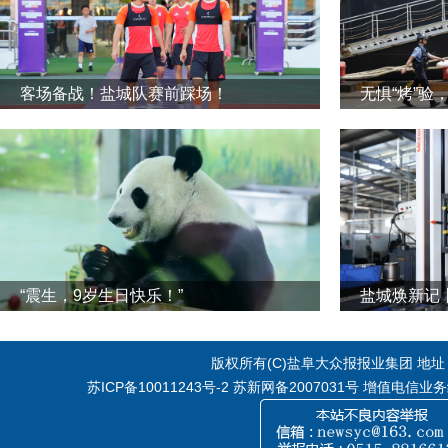
客场备战！盐城队赛前踩场！
无惧“烤”验
“震生，9岁生日快乐！”
版权所有(C)盐阜大众报报业集团 地址：江
苏ICP备10011243号-2
苏新网备2007031号 增值电信业务