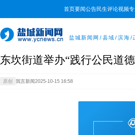
首页
要闻
公告
民生
评论
视频
专
盐城新闻网
/
县域
/
滨海
/
东坎街道举办“践行公民道德
原创
我言新闻
2025-10-15 16:58