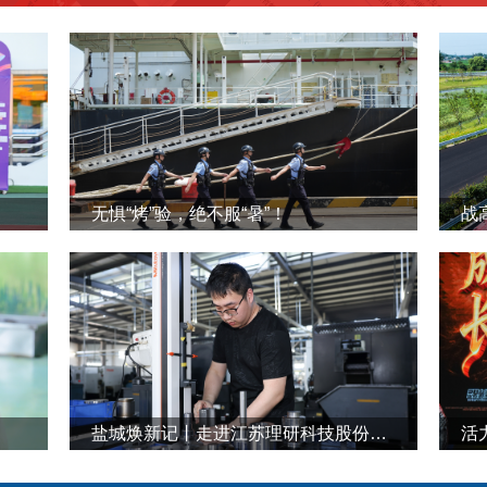
无惧“烤”验，绝不服“暑”！
战
盐城焕新记丨走进江苏理研科技股份有限公司
活