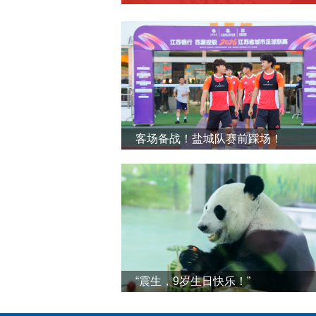
客场备战！盐城队赛前踩场！
“震生，9岁生日快乐！”