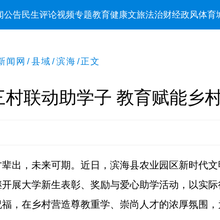
闻
公告
民生
评论
视频
专题
教育
健康
文旅
法治
财经
政风
体育
新闻网
/
县域
/
滨海
/
正文
三村联动助学子 教育赋能乡
才辈出，未来可期。近日，滨海县农业园区新时代文
继开展大学新生表彰、奖励与爱心助学活动，以实际
祝福，在乡村营造尊教重学、崇尚人才的浓厚氛围，