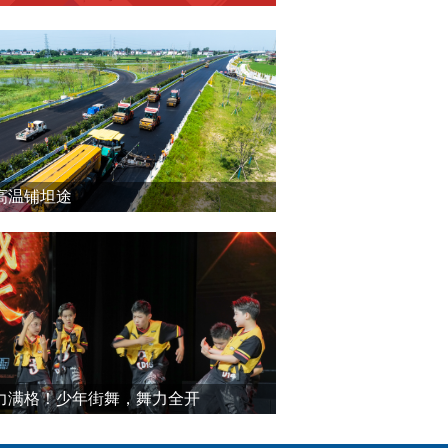
高温铺坦途
力满格！少年街舞，舞力全开